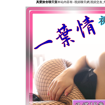
真愛旅舍聊天室
本站内容有~視頻聊天網,視頻交友,